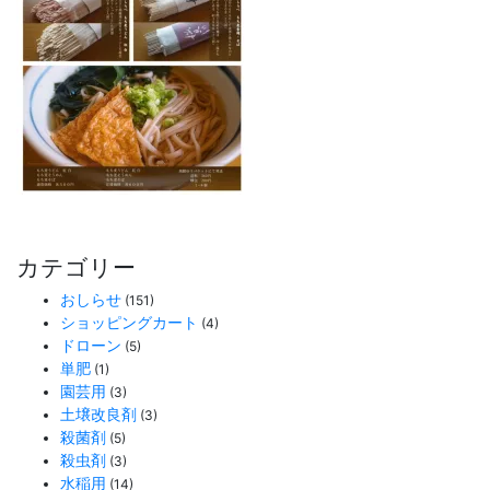
カテゴリー
おしらせ
(151)
ショッピングカート
(4)
ドローン
(5)
単肥
(1)
園芸用
(3)
土壌改良剤
(3)
殺菌剤
(5)
殺虫剤
(3)
水稲用
(14)