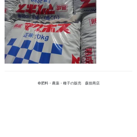
©肥料・農薬・種子の販売 森捨商店