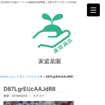
富山県中小企業リバイバル補助金活用事業（令和３年１２月１０日作成）
家庭菜園
Home
>
おしらせ
>
マグホス入荷
>
D87LgrEUcAAJdR8
D87LgrEUcAAJdR8
更新：2019/06/25
カテゴリ：