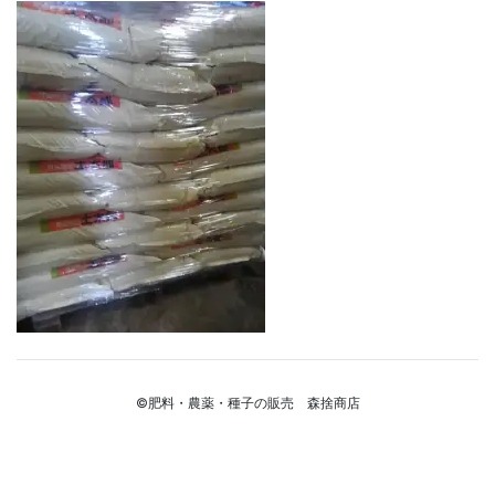
©肥料・農薬・種子の販売 森捨商店