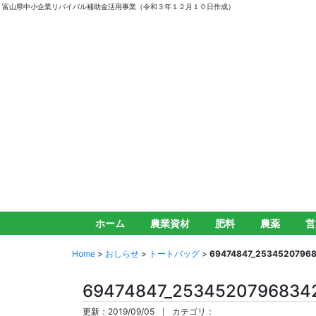
富山県中小企業リバイバル補助金活用事業（令和３年１２月１０日作成）
ホーム
農業資材
肥料
農薬
営
Home
>
おしらせ
>
トートバッグ
>
69474847_2534520796
69474847_2534520796834
更新：2019/09/05
カテゴリ：