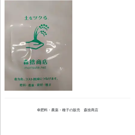
©肥料・農薬・種子の販売 森捨商店