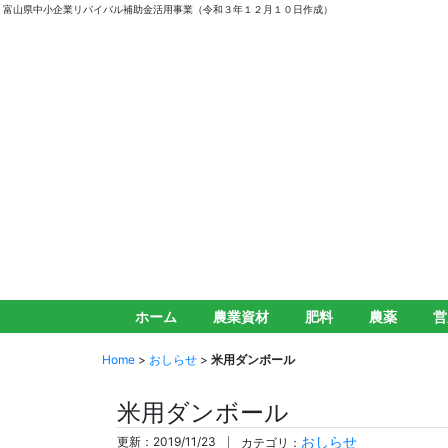
富山県中小企業リバイバル補助金活用事業（令和３年１２月１０日作成）
ホーム
農業資材
肥料
農薬
営
Home
>
おしらせ
>
米用ダンボール
米用ダンボール
おしらせ
更新：2019/11/23
カテゴリ：