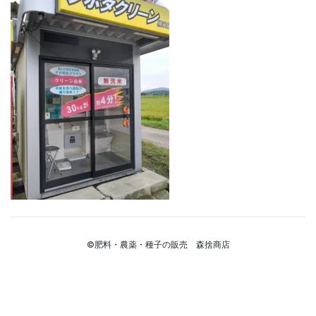
©肥料・農薬・種子の販売 森捨商店