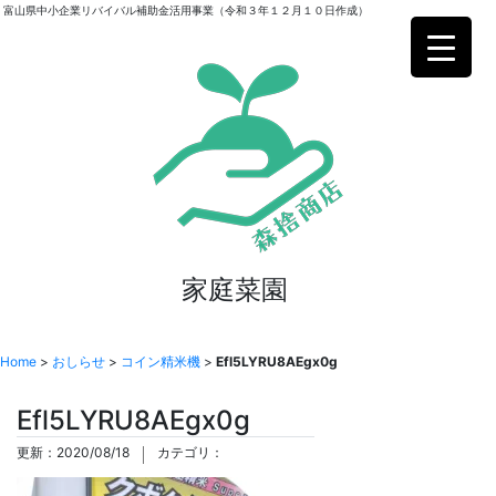
富山県中小企業リバイバル補助金活用事業（令和３年１２月１０日作成）
家庭菜園
Home
>
おしらせ
>
コイン精米機
>
Efl5LYRU8AEgx0g
Efl5LYRU8AEgx0g
更新：2020/08/18
カテゴリ：