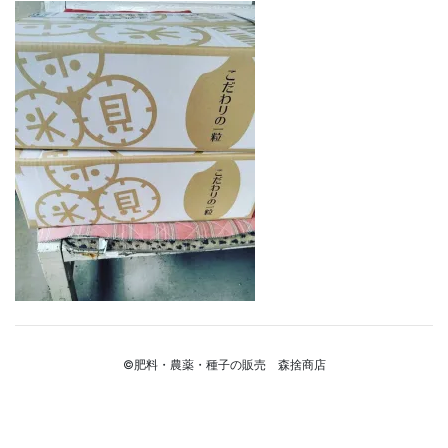
©肥料・農薬・種子の販売 森捨商店