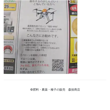
©肥料・農薬・種子の販売 森捨商店