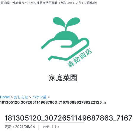
富山県中小企業リバイバル補助金活用事業（令和３年１２月１０日作成）
家庭菜園
Home
>
おしらせ
>
バケツ苗
>
181305120_3072651149687863_7167968862789222125_n
181305120_3072651149687863_716
更新：2021/05/04
カテゴリ：