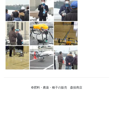
©肥料・農薬・種子の販売 森捨商店