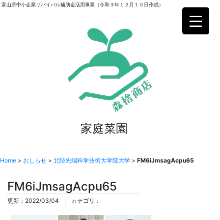
富山県中小企業リバイバル補助金活用事業（令和３年１２月１０日作成）
家庭菜園
Home
>
おしらせ
>
北陸先端科学技術大学院大学
>
FM6iJmsagAcpu65
FM6iJmsagAcpu65
更新：2022/03/04
カテゴリ：