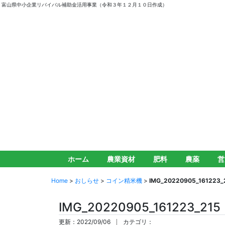
富山県中小企業リバイバル補助金活用事業（令和３年１２月１０日作成）
ホーム
農業資材
肥料
農薬
営
Home
>
おしらせ
>
コイン精米機
>
IMG_20220905_161223_
IMG_20220905_161223_215
更新：2022/09/06
カテゴリ：