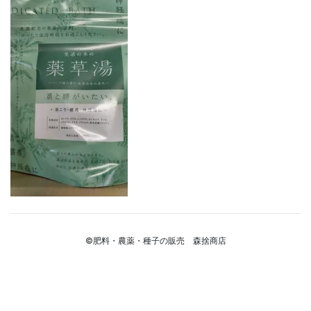
©肥料・農薬・種子の販売 森捨商店