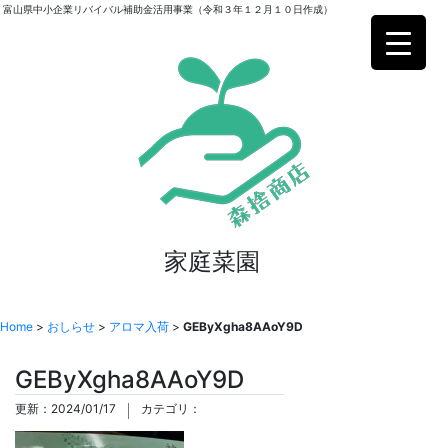
富山県中小企業リバイバル補助金活用事業（令和３年１２月１０日作成）
家庭菜園
Home
>
おしらせ
>
アロマ入荷
>
GEByXgha8AAoY9D
GEByXgha8AAoY9D
更新：2024/01/17
カテゴリ：