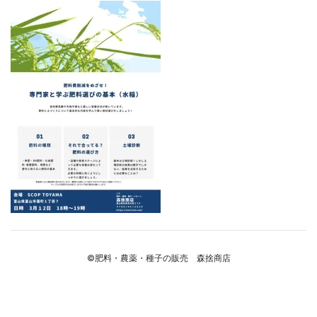
©肥料・農薬・種子の販売 森捨商店