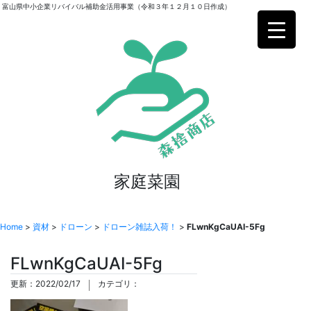
富山県中小企業リバイバル補助金活用事業（令和３年１２月１０日作成）
家庭菜園
Home
>
資材
>
ドローン
>
ドローン雑誌入荷！
>
FLwnKgCaUAI-5Fg
FLwnKgCaUAI-5Fg
更新：2022/02/17
カテゴリ：