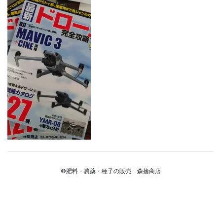
©肥料・農薬・種子の販売 森捨商店