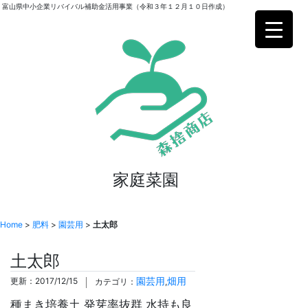
富山県中小企業リバイバル補助金活用事業（令和３年１２月１０日作成）
家庭菜園
Home
>
肥料
>
園芸用
>
土太郎
土太郎
園芸用
畑用
更新：2017/12/15
カテゴリ：
,
種まき培養土 発芽率抜群 水持も良