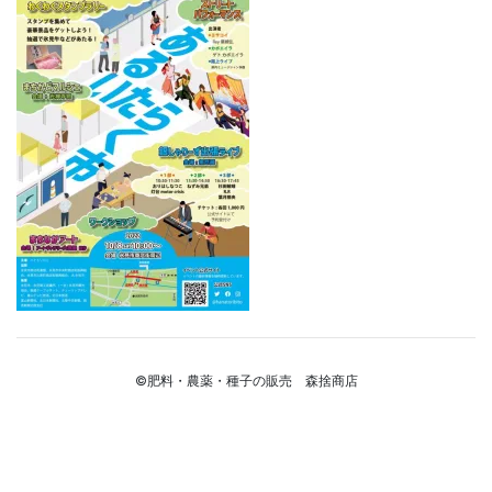
©肥料・農薬・種子の販売 森捨商店